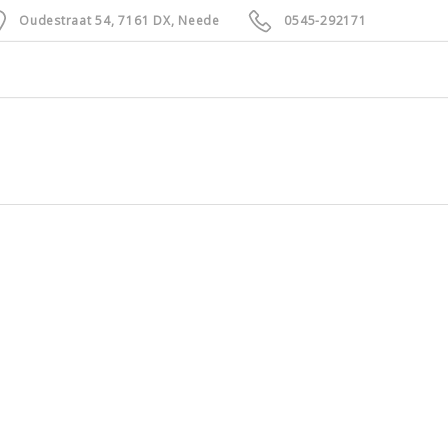
Oudestraat 54, 7161 DX, Neede
0545-292171